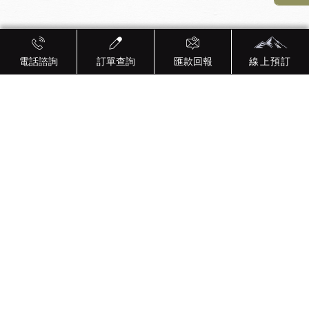
電話諮詢
訂單查詢
匯款回報
線上預訂
電話：0980-850-330
LINE : bang720321
信箱：
darkblackword@gmail.com
地址：苗栗縣泰安鄉大興
村5鄰47-6號（高熊卡地