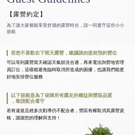
【露營約定】
為了讓大家都能享受舒適的露營時光，請一同遵守這些小小
規範
若您不喜歡在下雨天露營，
建議請勿提前預約營位
可以等到露營當天確認天氣狀況合適，再來電洽詢營地管理
員訂位，這樣能避免臨時取消所造成的困擾，也讓我們能更
好地安排營位服務
以下規範是為了保障所有露友的
權益與營區品質
，敬請配合遵守
若有違規且經多次勸導仍不配合者，營區有權取消其露營資
格，謝謝您的理解與支持！