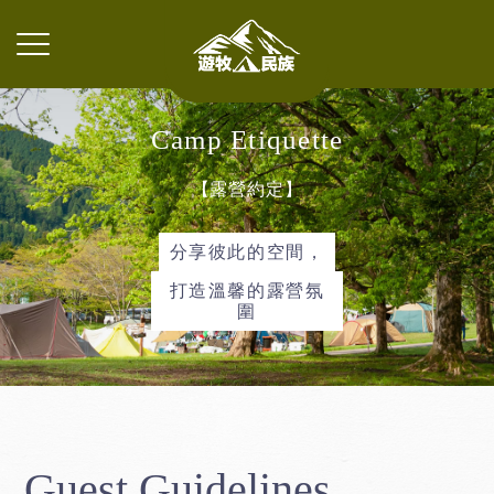
Camp
Etiquette
【露營約定】
分享彼此的空間，
打造溫馨的露營氛
圍
Guest Guidelines