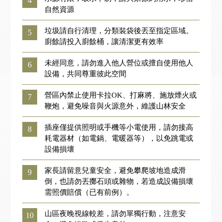
4
自然資源
垃圾請自行清理，分類裝袋後丟至指定區域。
5
廚餘請投入廚餘桶，讓清潔更有效率
未經同意，請勿進入他人營位或擅自使用他人
6
設備，共同尊重彼此空間
營區內禁止使用卡拉OK、打麻將、施放煙火或
7
鞭炮，避免噪音與火源意外，維護山林安全
插座僅提供照明或手機等小電使用，請勿接高
8
耗電器材（如電鍋、電暖器等），以免跳電或
設備損壞
家長請留意兒童安全，避免攀爬坡地造成滑
9
倒，也請勿丟擲石頭或雜物，若造成設備損壞
需照價賠償（已有前例）。
山區夜晚視線較差，請勿單獨行動，注意安
10