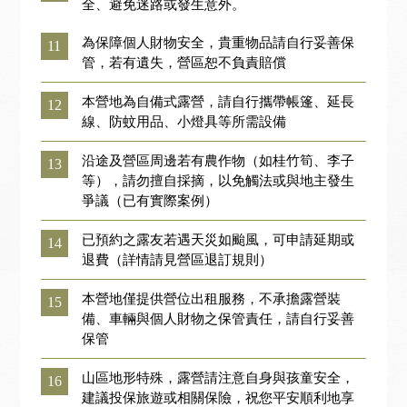
全、避免迷路或發生意外。
為保障個人財物安全，貴重物品請自行妥善保
11
管，若有遺失，營區恕不負責賠償
本營地為自備式露營，請自行攜帶帳篷、延長
12
線、防蚊用品、小燈具等所需設備
沿途及營區周邊若有農作物（如桂竹筍、李子
13
等），請勿擅自採摘，以免觸法或與地主發生
爭議（已有實際案例）
已預約之露友若遇天災如颱風，可申請延期或
14
退費（詳情請見營區退訂規則）
本營地僅提供營位出租服務，不承擔露營裝
15
備、車輛與個人財物之保管責任，請自行妥善
保管
山區地形特殊，露營請注意自身與孩童安全，
16
建議投保旅遊或相關保險，祝您平安順利地享