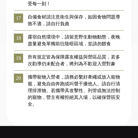
受每一刻！
自備食材請注意衛生與保存，如因食物問題導
17
致不適，請自行負責
露宿自然環境中，請留意野生動物動態，夜晚
18
盡量避免單獨前往陰暗區域，並請勿餵食
所有規定皆為保障露友權益與營區品質，若多
19
次勸導仍未配合者，將列為不歡迎入營對象
攜帶寵物入營者，請務必繫好牽繩或放入寵物
20
籠，避免自由奔跑或叫聲干擾他人。請自行清
理排泄物。若攜帶具攻擊性、列管或無法控制
的寵物，營主有權拒絕其入場，以確保營區安
全。