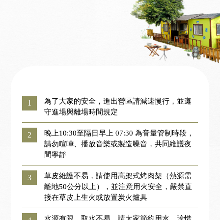
為了大家的安全，進出營區請減速慢行，並遵
1
守進場與離場時間規定
晚上10:30至隔日早上 07:30 為音量管制時段，
2
請勿喧嘩、播放音樂或製造噪音，共同維護夜
間寧靜
草皮維護不易，請使用高架式烤肉架（熱源需
3
離地50公分以上），並注意用火安全，嚴禁直
接在草皮上生火或放置炭火爐具
水源有限，取水不易，請大家節約用水，珍惜