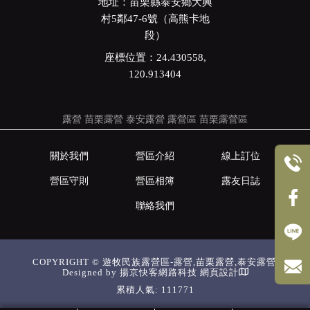
地址：苗栗縣泰安鄉大興
村5鄰47-6號（高熊卡地
段）
座標位置：24.430558,
120.913404
露營
苗栗露營
泰安露營
露營區
苗栗露營區
關於我們
營區介紹
線上訂位
營區守則
營區相簿
露友日誌
聯絡我們
COPYRIGHT © 遊牧民族露營區-露營,苗栗露營,泰安露營.
Designed by
揚京快客網路科技 網頁設計
累積人氣: 111771